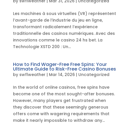
by
swflweather
|
Mar 31, 2026
| Uncategorized
Les machines à sous virtuelles (VR) représentent
l’avant-garde de l’industrie du jeu en ligne,
transformant radicalement l’expérience
traditionnelle des casinos numériques. Avec des
innovations comme le casino 24 hs bet. La
Technologie XSTD 200 : Un...
How to Find Wager-Free Free Spins: Your
Ultimate Guide to Risk-Free Casino Bonuses
by
swflweather
|
Mar 14, 2026
| Uncategorized
In the world of online casinos, free spins have
become one of the most sought-after bonuses.
However, many players get frustrated when
they discover that these seemingly generous
offers come with wagering requirements that
make it nearly impossible to withdraw any...