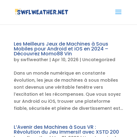
Les Meilleurs Jeux de Machines à Sous
Mobiles pour Android et iOS en 2024 –
Découvrez Momo88 Vin
by
swflweather
|
Apr 10, 2026
| Uncategorized
Dans un monde numérique en constante
évolution, les jeux de machines à sous mobiles
sont devenus une véritable fenêtre vers
l’excitation et les récompenses. Que vous soyez
sur Android ou iOS, trouver une plateforme
fiable, sécurisée et pleine de divertissement est...
L’Avenir des Machines à Sous VR :
Révolution du Jeu Immersif avec XSTD 200