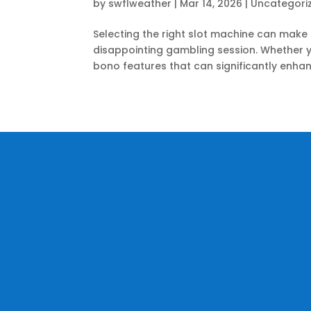
by
swflweather
|
Mar 14, 2026
| Uncategori
Selecting the right slot machine can make 
disappointing gambling session. Whether yo
bono features that can significantly enhanc
Durante una serata estiva, immergiti in mo
trasformano il tuo smartphone in un port.