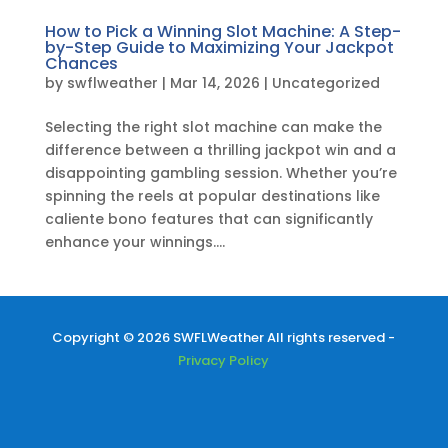
How to Pick a Winning Slot Machine: A Step-
by-Step Guide to Maximizing Your Jackpot
Chances
by
swflweather
|
Mar 14, 2026
| Uncategorized
Selecting the right slot machine can make the
difference between a thrilling jackpot win and a
disappointing gambling session. Whether you’re
spinning the reels at popular destinations like
caliente bono features that can significantly
enhance your winnings....
Copyright © 2026 SWFLWeather All rights reserved -
Privacy Policy