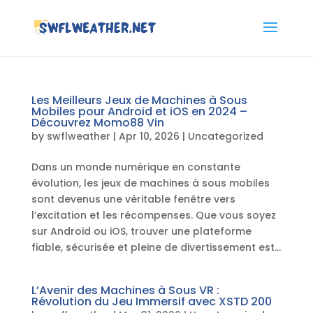
Les Meilleurs Jeux de Machines à Sous
Mobiles pour Android et iOS en 2024 –
Découvrez Momo88 Vin
by
swflweather
|
Apr 10, 2026
| Uncategorized
Dans un monde numérique en constante
évolution, les jeux de machines à sous mobiles
sont devenus une véritable fenêtre vers
l’excitation et les récompenses. Que vous soyez
sur Android ou iOS, trouver une plateforme
fiable, sécurisée et pleine de divertissement est...
L’Avenir des Machines à Sous VR :
Révolution du Jeu Immersif avec XSTD 200