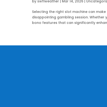
by
swflweather
|
Mar 14, 2026
| Uncategori
Selecting the right slot machine can make 
disappointing gambling session. Whether yo
bono features that can significantly enhanc
Durante una serata estiva, immergiti in mo
trasformano il tuo smartphone in un port.