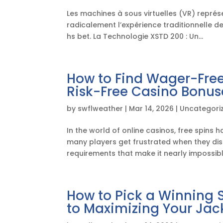
Les machines à sous virtuelles (VR) représe
radicalement l’expérience traditionnelle 
hs bet. La Technologie XSTD 200 : Un...
How to Find Wager-Free 
Risk-Free Casino Bonus
by
swflweather
|
Mar 14, 2026
| Uncategori
In the world of online casinos, free spin
many players get frustrated when they di
requirements that make it nearly impossibl
How to Pick a Winning 
to Maximizing Your Ja