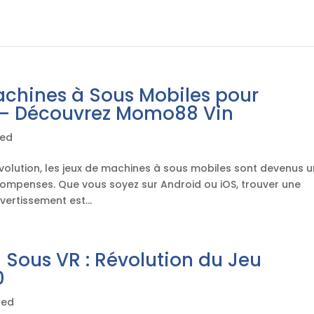
Machines à Sous Mobiles pour
4 – Découvrez Momo88 Vin
zed
lution, les jeux de machines à sous mobiles sont devenus 
récompenses. Que vous soyez sur Android ou iOS, trouver une
vertissement est...
 Sous VR : Révolution du Jeu
0
zed