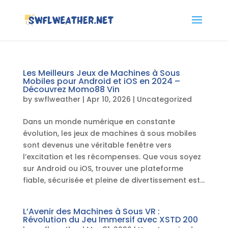
Les Meilleurs Jeux de Machines à Sous
Mobiles pour Android et iOS en 2024 –
Découvrez Momo88 Vin
by
swflweather
|
Apr 10, 2026
| Uncategorized
Dans un monde numérique en constante
évolution, les jeux de machines à sous mobiles
sont devenus une véritable fenêtre vers
l’excitation et les récompenses. Que vous soyez
sur Android ou iOS, trouver une plateforme
fiable, sécurisée et pleine de divertissement est...
L’Avenir des Machines à Sous VR :
Révolution du Jeu Immersif avec XSTD 200