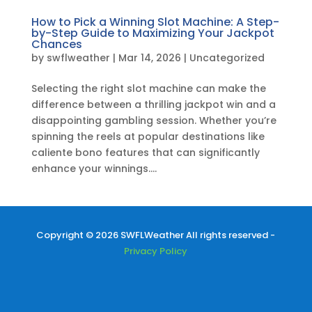
How to Pick a Winning Slot Machine: A Step-
by-Step Guide to Maximizing Your Jackpot
Chances
by
swflweather
|
Mar 14, 2026
| Uncategorized
Selecting the right slot machine can make the
difference between a thrilling jackpot win and a
disappointing gambling session. Whether you’re
spinning the reels at popular destinations like
caliente bono features that can significantly
enhance your winnings....
Copyright © 2026 SWFLWeather All rights reserved -
Privacy Policy