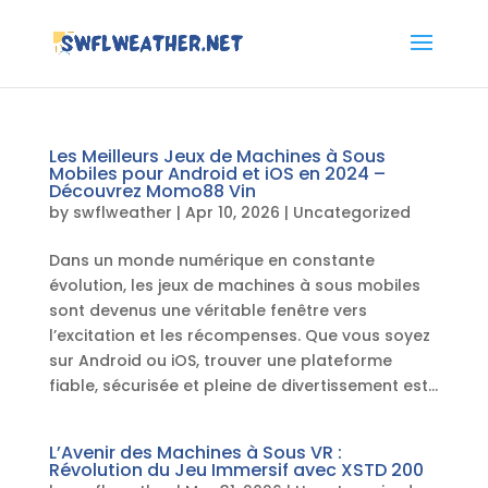
Les Meilleurs Jeux de Machines à Sous
Mobiles pour Android et iOS en 2024 –
Découvrez Momo88 Vin
by
swflweather
|
Apr 10, 2026
| Uncategorized
Dans un monde numérique en constante
évolution, les jeux de machines à sous mobiles
sont devenus une véritable fenêtre vers
l’excitation et les récompenses. Que vous soyez
sur Android ou iOS, trouver une plateforme
fiable, sécurisée et pleine de divertissement est...
L’Avenir des Machines à Sous VR :
Révolution du Jeu Immersif avec XSTD 200