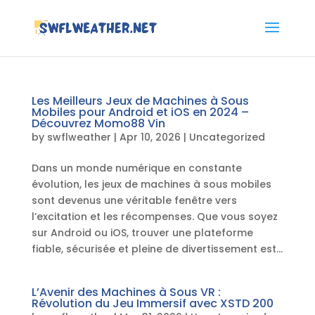
Les Meilleurs Jeux de Machines à Sous
Mobiles pour Android et iOS en 2024 –
Découvrez Momo88 Vin
by
swflweather
|
Apr 10, 2026
| Uncategorized
Dans un monde numérique en constante
évolution, les jeux de machines à sous mobiles
sont devenus une véritable fenêtre vers
l’excitation et les récompenses. Que vous soyez
sur Android ou iOS, trouver une plateforme
fiable, sécurisée et pleine de divertissement est...
L’Avenir des Machines à Sous VR :
Révolution du Jeu Immersif avec XSTD 200