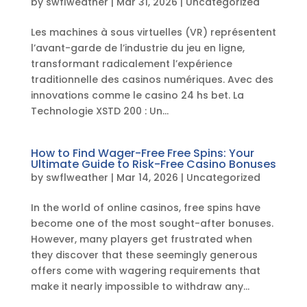
by
swflweather
|
Mar 31, 2026
| Uncategorized
Les machines à sous virtuelles (VR) représentent
l’avant-garde de l’industrie du jeu en ligne,
transformant radicalement l’expérience
traditionnelle des casinos numériques. Avec des
innovations comme le casino 24 hs bet. La
Technologie XSTD 200 : Un...
How to Find Wager-Free Free Spins: Your
Ultimate Guide to Risk-Free Casino Bonuses
by
swflweather
|
Mar 14, 2026
| Uncategorized
In the world of online casinos, free spins have
become one of the most sought-after bonuses.
However, many players get frustrated when
they discover that these seemingly generous
offers come with wagering requirements that
make it nearly impossible to withdraw any...