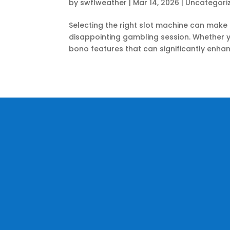
by
swflweather
|
Mar 14, 2026
| Uncategori
Selecting the right slot machine can make 
disappointing gambling session. Whether yo
bono features that can significantly enhanc
Durante una serata estiva, immergiti in mo
trasformano il tuo smartphone in un port.