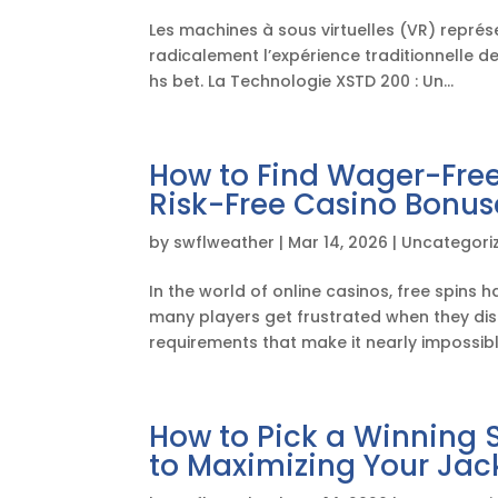
Les machines à sous virtuelles (VR) représe
radicalement l’expérience traditionnelle 
hs bet. La Technologie XSTD 200 : Un...
How to Find Wager-Free 
Risk-Free Casino Bonus
by
swflweather
|
Mar 14, 2026
| Uncategori
In the world of online casinos, free spin
many players get frustrated when they di
requirements that make it nearly impossibl
How to Pick a Winning 
to Maximizing Your Ja