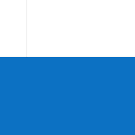
 dove i giochi casual e multiplayer