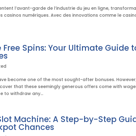
ntent l’avant-garde de l’industrie du jeu en ligne, transform
des casinos numériques. Avec des innovations comme le casin
Free Spins: Your Ultimate Guide t
es
zed
s have become one of the most sought-after bonuses. However
scover that these seemingly generous offers come with wage
e to withdraw any...
Slot Machine: A Step-by-Step Gui
ckpot Chances