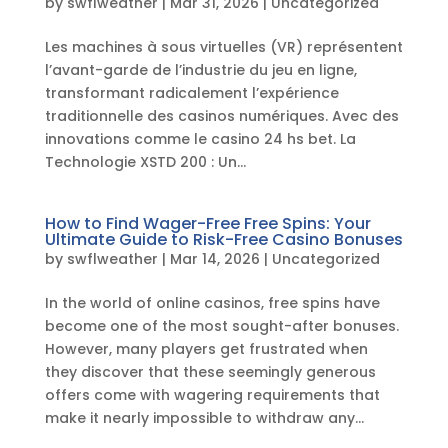
by
swflweather
|
Mar 31, 2026
| Uncategorized
Les machines à sous virtuelles (VR) représentent
l’avant-garde de l’industrie du jeu en ligne,
transformant radicalement l’expérience
traditionnelle des casinos numériques. Avec des
innovations comme le casino 24 hs bet. La
Technologie XSTD 200 : Un...
How to Find Wager-Free Free Spins: Your
Ultimate Guide to Risk-Free Casino Bonuses
by
swflweather
|
Mar 14, 2026
| Uncategorized
In the world of online casinos, free spins have
become one of the most sought-after bonuses.
However, many players get frustrated when
they discover that these seemingly generous
offers come with wagering requirements that
make it nearly impossible to withdraw any...